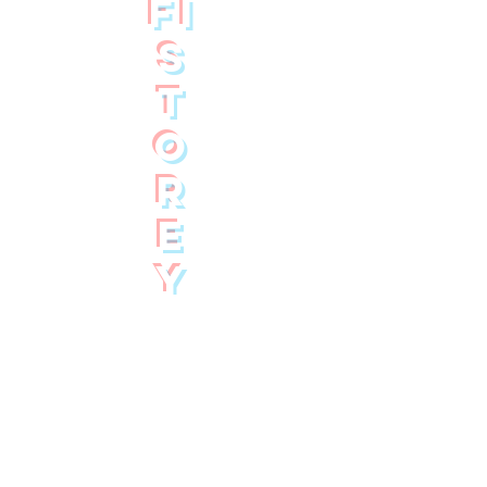
FI
S
T
O
R
E
Y
(
en
)
ter